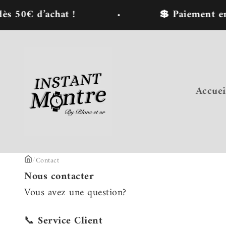
Passer au contenu
s 50€ d’achat !
💲 Paiement en 2
Instant Montre : Achat de montres en ligne
Accuei
/
Contact
Nous contacter
Vous avez une question?
📞
Service Client