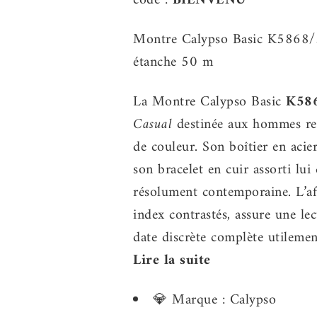
code :
BIENVENU
Montre Calypso Basic K5868/3
étanche 50 m
La Montre Calypso Basic
K586
Casual
destinée aux hommes rec
de couleur. Son boîtier en acie
son bracelet en cuir assorti lui
résolument contemporaine. L’aff
index contrastés, assure une lec
date discrète complète utilement
Lire la suite
💎 Marque : Calypso