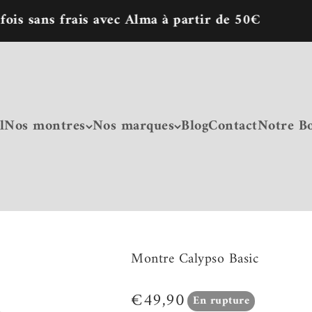
 frais avec Alma à partir de 50€
l
Nos montres
Nos marques
Blog
Contact
Notre B
Montre Calypso Basic
Prix de vente
€49,90
En rupture