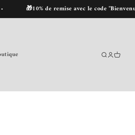
🎁10% de remise avec le code "Bienvenu" pour 
outique
Recherche
Connexion
Panier