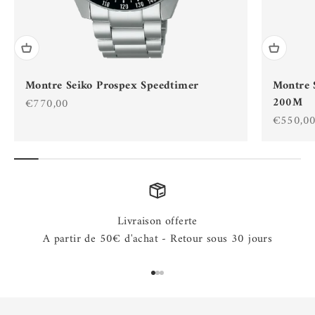
Montre Seiko Prospex Speedtimer
Montre 
200M
Prix de vente
€770,00
Prix de 
€550,0
Livraison offerte
A partir de 50€ d'achat - Retour sous 30 jours
Aller à l'élément 1
Aller à l'élément 2
Aller à l'élément 3