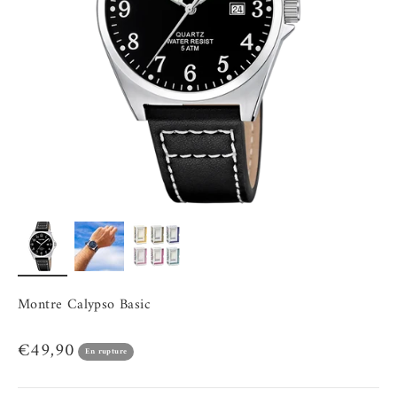
Montre Calypso Basic
Prix de vente
€49,90
En rupture