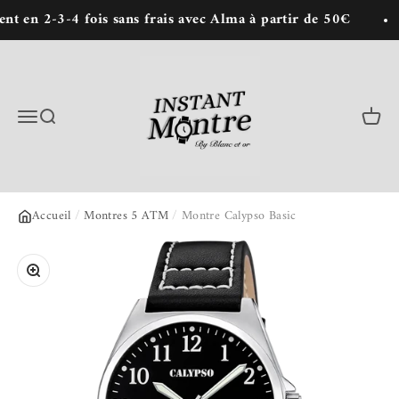
Passer au contenu
en 2-3-4 fois sans frais avec Alma à partir de 50€
Instant Montre : Achat de montres en lign
Menu
Recherche
Panie
Accueil
/
Montres 5 ATM
/
Montre Calypso Basic
Zoomer sur l'image