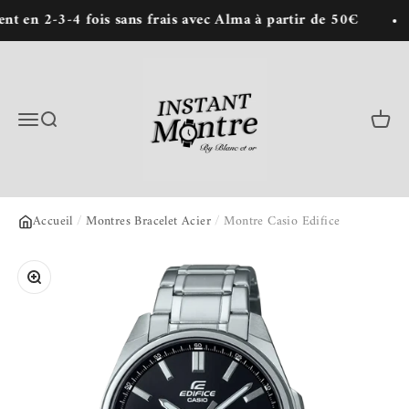
Passer au contenu
en 2-3-4 fois sans frais avec Alma à partir de 50€
Instant Montre : Achat de montres en lign
Menu
Recherche
Panie
Accueil
/
Montres Bracelet Acier
/
Montre Casio Edifice
Zoomer sur l'image