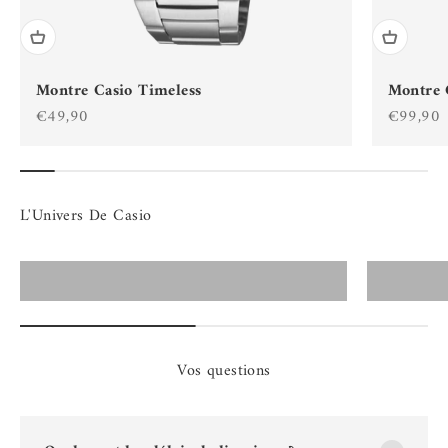
Montre Casio Timeless
Montre 
Prix de vente
Prix de 
€49,90
€99,90
Montres Casio Homme
Vos questions