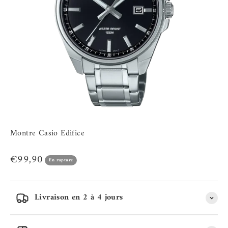
Montre Casio Edifice
Prix de vente
€99,90
En rupture
Livraison en 2 à 4 jours