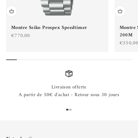
Montre Seiko Prospex Speedtimer
Montre 
200M
Prix de vente
€770,00
Prix de 
€550,0
Livraison offerte
A partir de 50€ d'achat - Retour sous 30 jours
Aller à l'élément 1
Aller à l'élément 2
Aller à l'élément 3