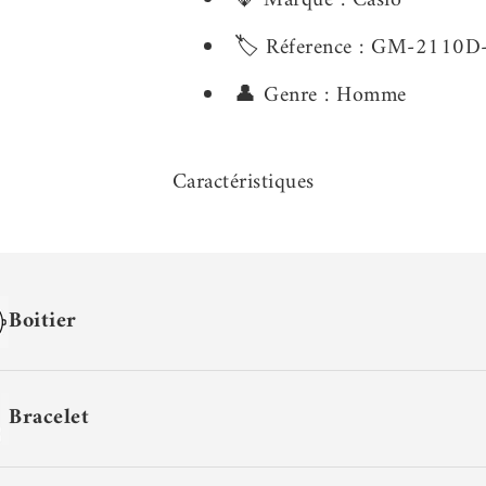
💎 Marque : Casio
🏷️ Réference : GM-2110
👤 Genre : Homme
Caractéristiques
Boitier
Bracelet