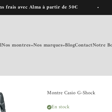
 avec Alma à partir de 50€
🎁10%
l
Nos montres
Nos marques
Blog
Contact
Notre B
Montre Casio G-Shock
En stock