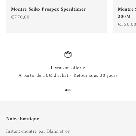
Montre Seiko Prospex Speedtimer
Montre 
200M
Prix de vente
€770,00
Prix de 
€550,0
Livraison offerte
A partir de 50€ d'achat - Retour sous 30 jours
Aller à l'élément 1
Aller à l'élément 2
Aller à l'élément 3
Notre boutique
Instant-montre par Blanc et or