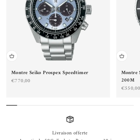
Montre Seiko Prospex Speedtimer
Montre 
200M
Prix de vente
€770,00
Prix de 
€550,0
Livraison offerte