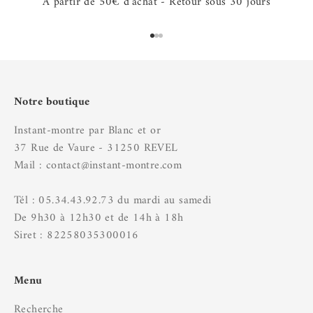
A partir de 50€ d'achat - Retour sous 30 jours
Aller à l'élément 1
Aller à l'élément 2
Aller à l'élément 3
Notre boutique
Instant-montre par Blanc et or
37 Rue de Vaure - 31250 REVEL
Mail : contact@instant-montre.com
Tél : 05.34.43.92.73 du mardi au samedi
De 9h30 à 12h30 et de 14h à 18h
Siret : 82258035300016
Menu
Recherche