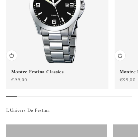
Montre Festina Classics
Montre F
Prix de vente
Prix de 
€99,00
€99,00
Montres Festina Homme