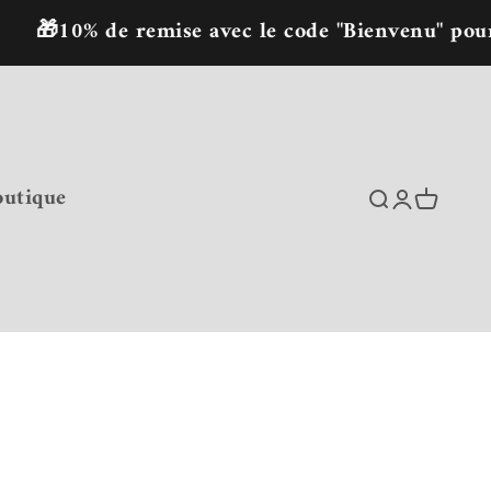
% de remise avec le code "Bienvenu" pour la p
outique
Recherche
Connexion
Panier