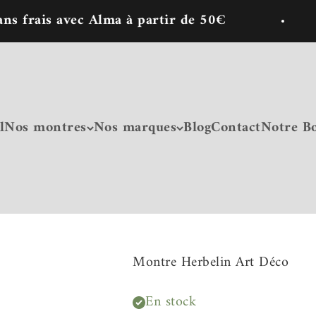
s avec Alma à partir de 50€
🎁10
l
Nos montres
Nos marques
Blog
Contact
Notre B
Montre Herbelin Art Déco
En stock