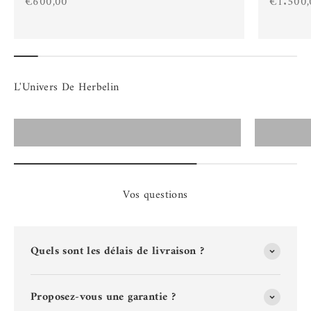
Prix de vente
Prix de 
€600,00
€1.500,
Montres Herbelin Homme
Vos questions
Quels sont les délais de livraison ?
Proposez-vous une garantie ?