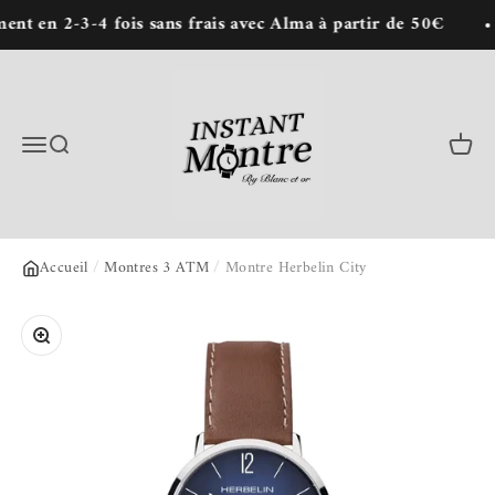
Passer au contenu
 en 2-3-4 fois sans frais avec Alma à partir de 50€
Instant Montre : Achat de montres en lign
Menu
Recherche
Panie
Accueil
/
Montres 3 ATM
/
Montre Herbelin City
Zoomer sur l'image