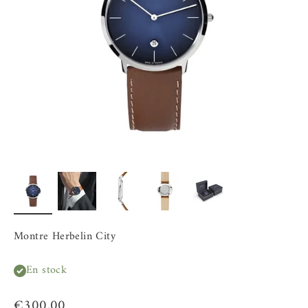
Montre Herbelin City
En stock
Prix de vente
€300,00