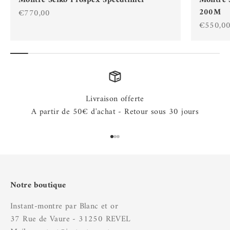
Montre Seiko Prospex Speedtimer
Montre 
200M
Prix de vente
€770,00
Prix de 
€550,0
Livraison offerte
A partir de 50€ d'achat - Retour sous 30 jours
Aller à l'élément 1
Aller à l'élément 2
Aller à l'élément 3
Notre boutique
Instant-montre par Blanc et or
37 Rue de Vaure - 31250 REVEL