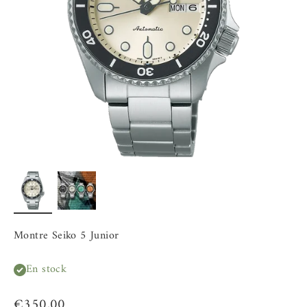
Montre Seiko 5 Junior
En stock
Prix de vente
€350,00