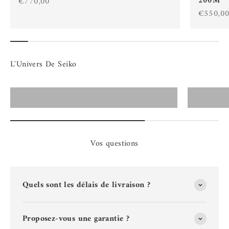
200M
Prix de vente
€770,00
Prix de 
€550,0
Montres Seiko Homme
Vos questions
Quels sont les délais de livraison ?
Proposez-vous une garantie ?