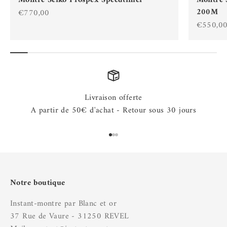
Montre Seiko Prospex Speedtimer
Montre 
200M
Prix de vente
€770,00
Prix de 
€550,0
Livraison offerte
A partir de 50€ d'achat - Retour sous 30 jours
Aller à l'élément 1
Aller à l'élément 2
Aller à l'élément 3
Notre boutique
Instant-montre par Blanc et or
37 Rue de Vaure - 31250 REVEL