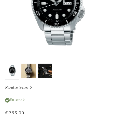
Montre Seiko 5
En stock
Prix de vente
€295,00