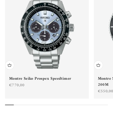
Montre Seiko Prospex Speedtimer
Montre 
200M
Prix de vente
€770,00
Prix de 
€550,0