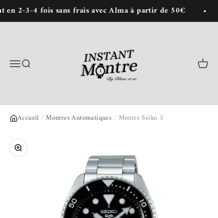
Passer au contenu
n 2-3-4 fois sans frais avec Alma à partir de 50€

Instant Montre : Achat de montres en lign
Menu
Recherche
Panie
Accueil
/
Montres Automatiques
/
Montre Seiko 5
Zoomer sur l'image