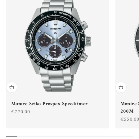
Montre Seiko Prospex Speedtimer
Montre 
200M
Prix de vente
€770,00
Prix de 
€550,0