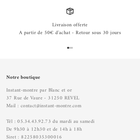
Livraison offerte
A partir de 50€ d'achat - Retour sous 30 jours
Aller à l'élément 1
Aller à l'élément 2
Aller à l'élément 3
Notre boutique
Instant-montre par Blanc et or
37 Rue de Vaure - 31250 REVEL
Mail : contact@instant-montre.com
Tél : 05.34.43.92.73 du mardi au samedi
De 9h30 à 12h30 et de 14h à 18h
Siret : 82258035300016