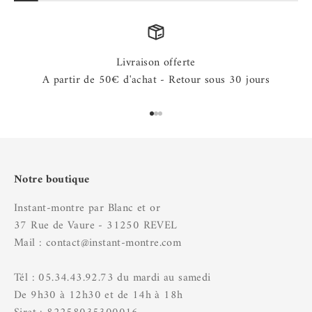
Livraison offerte
A partir de 50€ d'achat - Retour sous 30 jours
Aller à l'élément 1
Aller à l'élément 2
Aller à l'élément 3
Notre boutique
Instant-montre par Blanc et or
37 Rue de Vaure - 31250 REVEL
Mail : contact@instant-montre.com
Tél : 05.34.43.92.73 du mardi au samedi
De 9h30 à 12h30 et de 14h à 18h