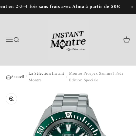
Passer au contenu
 en 2-3-4 fois sans frais avec Alma à partir de 50€
Instant Montre : Achat de montres en lign
Menu
Recherche
Panie
La Sélection Instant
Montre Prospex Samuraï Padi
Accueil
/
/
Montre
Edition Speciale
Zoomer sur l'image