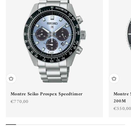
Montre Seiko Prospex Speedtimer
Montre 
200M
Prix de vente
€770,00
Prix de 
€550,0