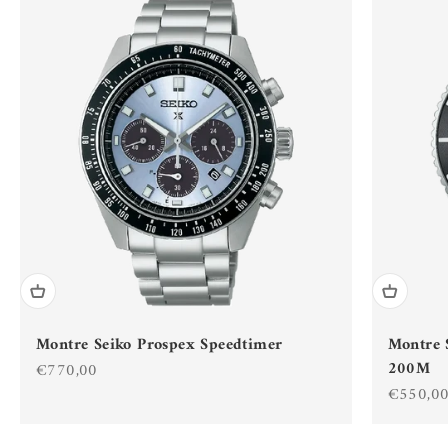
Montre Seiko Prospex Speedtimer
Montre 
200M
Prix de vente
€770,00
Prix de 
€550,0