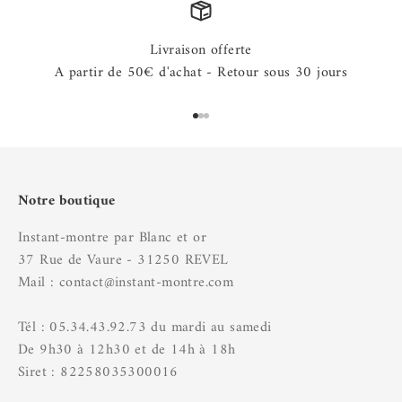
Livraison offerte
A partir de 50€ d'achat - Retour sous 30 jours
Aller à l'élément 1
Aller à l'élément 2
Aller à l'élément 3
Notre boutique
Instant-montre par Blanc et or
37 Rue de Vaure - 31250 REVEL
Mail : contact@instant-montre.com
Tél : 05.34.43.92.73 du mardi au samedi
De 9h30 à 12h30 et de 14h à 18h
Siret : 82258035300016