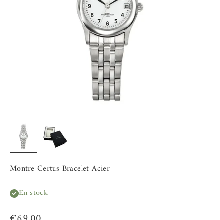
Montre Certus Bracelet Acier
En stock
Prix de vente
€69,00