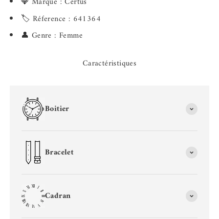
💎 Marque : Certus
🏷️ Réference : 641364
👤 Genre : Femme
Caractéristiques
Boitier
Bracelet
Cadran