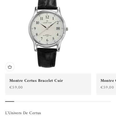
Montre Certus Bracelet Cuir
Montre 
Prix de vente
Prix de 
€59,00
€59,00