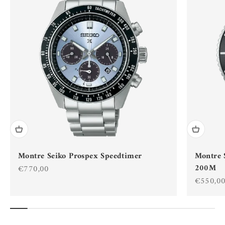
Montre Seiko Prospex Speedtimer
Montre 
200M
Prix de vente
€770,00
Prix de 
€550,0