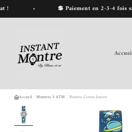
Passer au contenu
💲 Paiement en 2-3-4 fois sans frai
Instant Montre : Achat de montres en ligne
Accuei
Accueil
/
Montres 3 ATM
/
Montre Certus Junior