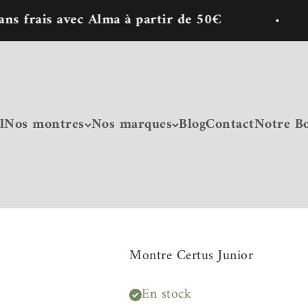
s avec Alma à partir de 50€
🎁1
l
Nos montres
Nos marques
Blog
Contact
Notre B
Montre Certus Junior
En stock