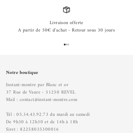
Livraison offerte
A partir de 50€ d'achat - Retour sous 30 jours
Aller à l'élément 1
Aller à l'élément 2
Aller à l'élément 3
Notre boutique
Instant-montre par Blanc et or
37 Rue de Vaure - 31250 REVEL
Mail : contact@instant-montre.com
Tél : 05.34.43.92.73 du mardi au samedi
De 9h30 à 12h30 et de 14h à 18h
Siret : 82258035300016