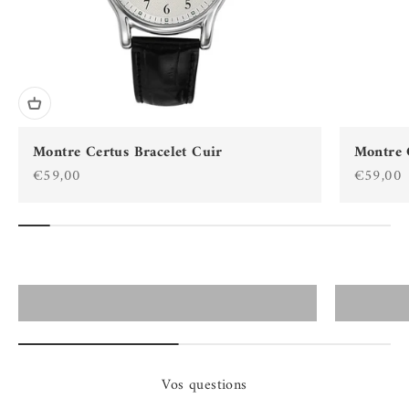
Montre Certus Bracelet Cuir
Montre 
Prix de vente
Prix de 
€59,00
€59,00
Montres Certus Homme
Vos questions