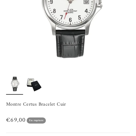
Montre Certus Bracelet Cuir
Prix de vente
€69,00
En rupture