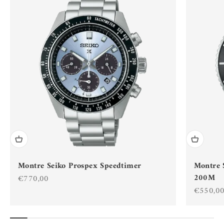
Montre Seiko Prospex Speedtimer
Montre 
200M
Prix de vente
€770,00
Prix de 
€550,0